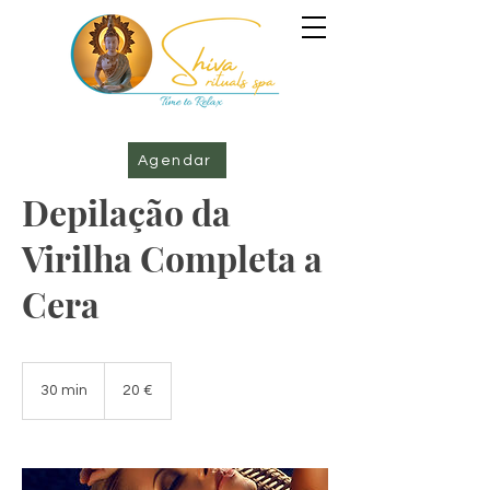
Agendar
Depilação da
Virilha Completa a
Cera
20
euros
30 min
3
20 €
0
m
i
n