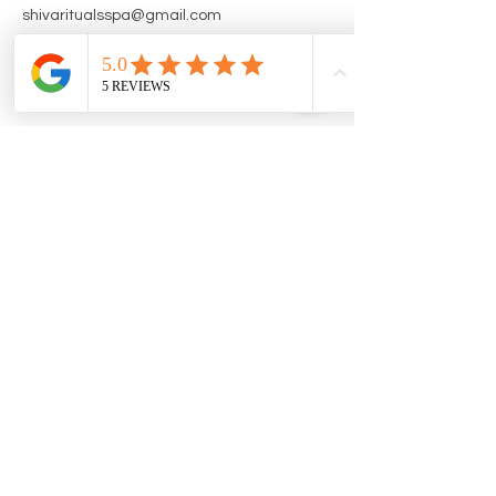
shivaritualsspa@gmail.com
96 885 62 09
|
shivaritualsspa@gmail.com
Política de Cookies
Política de Privacidade
Termos e Condições
© 2025 Shiva Rituals Spa. Criado
orgulhosamente com
Wix.com