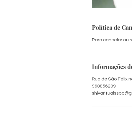
Política de Ca
Para cancelar ou 
Informações d
Rua de São Félix no
968856209
shivaritualsspa@g