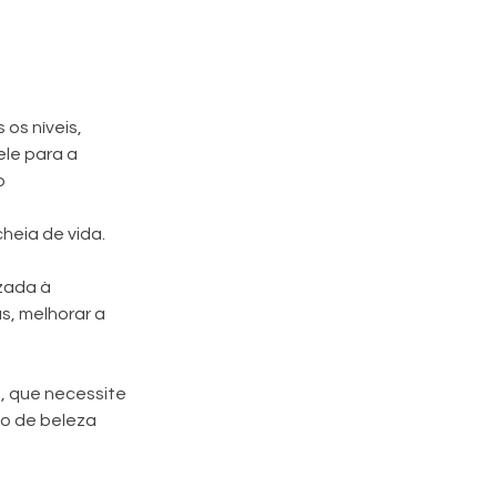
os níveis,
le para a
o
heia de vida.
izada à
s, melhorar a
c., que necessite
to de beleza