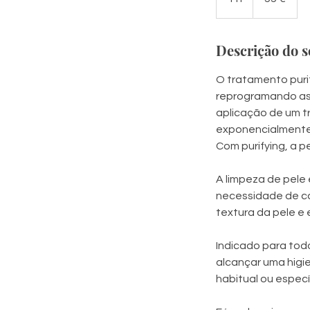
Descrição do s
O tratamento puri
reprogramando as 
aplicação de um t
exponencialmente 
Com purifying, a p
A limpeza de pele
necessidade de ca
textura da pele e
Indicado para todo 
alcançar uma higi
habitual ou especí