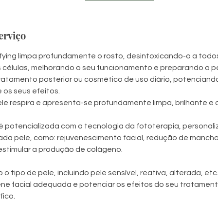
erviço
fying limpa profundamente o rosto, desintoxicando-o a todos 
células, melhorando o seu funcionamento e preparando a pe
ratamento posterior ou cosmético de uso diário, potenciand
os seus efeitos.
ele respira e apresenta-se profundamente limpa, brilhante e c
 é potencializada com a tecnologia da fototerapia, personal
da pele, como: rejuvenescimento facial, redução de mancha
 estimular a produção de colágeno.
o tipo de pele, incluindo pele sensível, reativa, alterada, et
ene facial adequada e potenciar os efeitos do seu tratamen
fico.