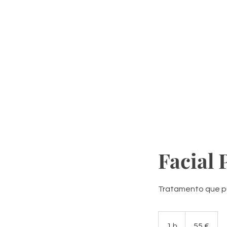
Facial 
Tratamento que pur
55
euros
1 h
1
55 €