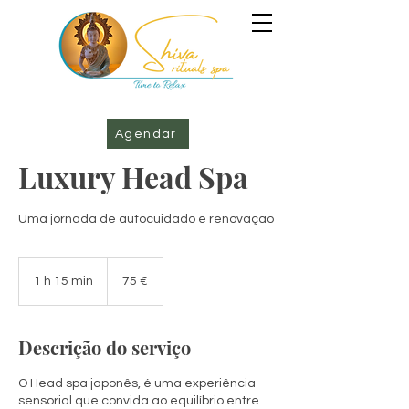
Agendar
Luxury Head Spa
Uma jornada de autocuidado e renovação
75
euros
1 h 15 min
1
75 €
1
5
m
Descrição do serviço
i
n
O Head spa japonês, é uma experiência
sensorial que convida ao equilíbrio entre