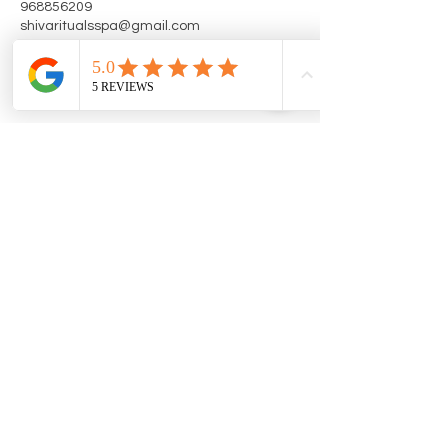
968856209
shivaritualsspa@gmail.com
96 885 62 09
|
shivaritualsspa@gmail.com
Política de Cookies
Política de Privacidade
Termos e Condições
© 2025 Shiva Rituals Spa. Criado
orgulhosamente com
Wix.com