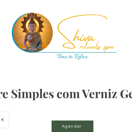
re Simples com Verniz G
 €
Agendar