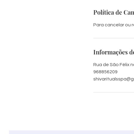
Política de Ca
Para cancelar ou 
Informações d
Rua de São Félix no
968856209
shivaritualsspa@g