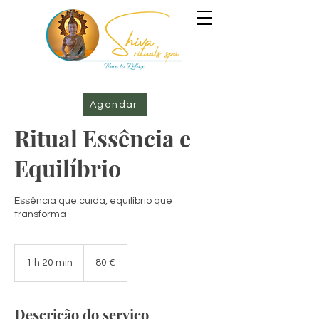
Agendar
Ritual Essência e
Equilíbrio
Essência que cuida, equilíbrio que
transforma
80
euros
1 h 20 min
1
80 €
2
0
m
Descrição do serviço
i